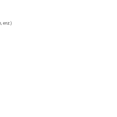
, enz.)
9
€ 0.49