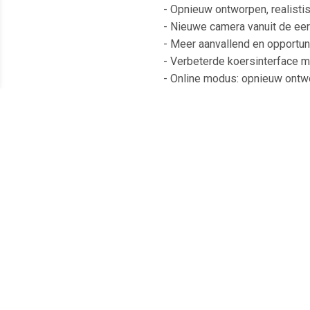
- Opnieuw ontworpen, realistisc
- Nieuwe camera vanuit de ee
- Meer aanvallend en opportun
- Verbeterde koersinterface me
- Online modus: opnieuw ont
Meest populaire producten
€ 0.49
€ 0.49