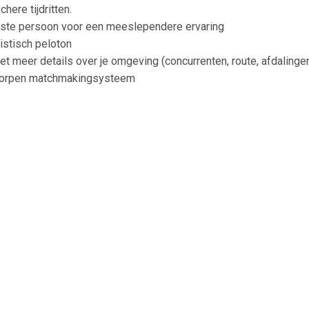
here tijdritten.
rste persoon voor een meeslependere ervaring
istisch peloton
t meer details over je omgeving (concurrenten, route, afdalingen
worpen matchmakingsysteem
€ 1.00
€ 3.99
€ 1.9