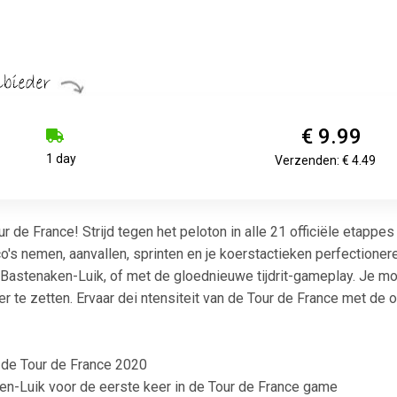
€ 9.99
1 day
Verzenden: € 4.49
our de France! Strijd tegen het peloton in alle 21 officiële etapp
o's nemen, aanvallen, sprinten en je koerstactieken perfection
-Bastenaken-Luik, of met de gloednieuwe tijdrit-gameplay. Je mo
er te zetten. Ervaar dei ntensiteit van de Tour de France met de o
n de Tour de France 2020
en-Luik voor de eerste keer in de Tour de France game