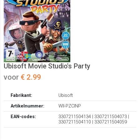
Ubisoft Movie Studio's Party
voor
€ 2.99
Fabrikant:
Ubisoft
Artikelnummer:
WII-PZCINP
EAN-codes:
3307211504134 | 3307211504073 |
3307211504110 | 3307211504059