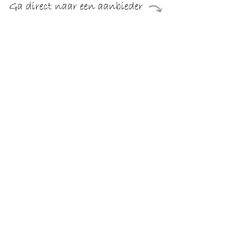
€ 2.99
Verzenden: € 3.99
1 dag
Speel een van de twintig verschillende mini-games. Allemaal
hebben ze te maken met films. Neem het op tegen drie
vrienden.
TERUG