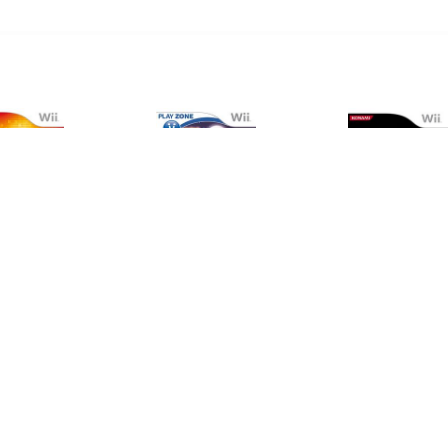
€ 2.99
€ 2.99
€ 1.9
Sing It Pop Hits
Movie Studio's Party
Def Jam R