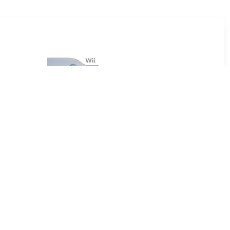
9
€ 1.99
apstar
Think Fit