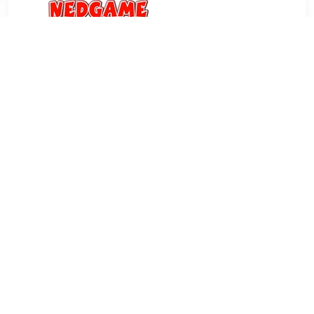
€ 28.00
Verzenden: € 3.99
1 dag
€ 31.67
Verzenden: € 4.99
12 days
Alaska - Er heersen extreem barre omstandigheden in
Noord-Amerika. Maar in april begint de ijskoude winter zijn
grip op het land te verliezen. De schijnbaar eindeloze