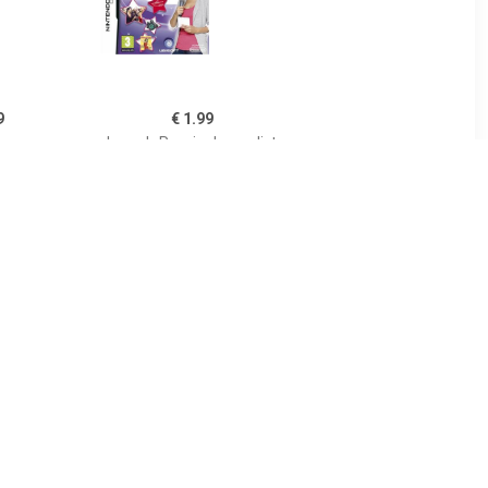
9
€ 1.99
nses
Laura's Passie Journalist
(Imagine Journalist)
9
€ 4.99
atters
New International Track
and Field