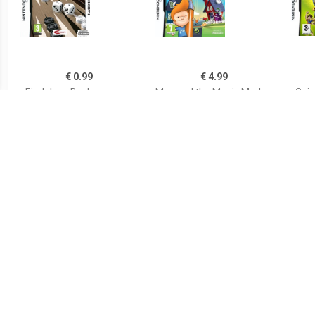
€ 0.99
€ 4.99
Eindeloos Backgammon
Max and the Magic Marker
Guin
€ 9.99
€ 2.99
Magic Encyclopedia 2
Boogie
Make 
Moon Light