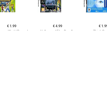
€ 1.99
€ 4.99
€ 1.9
ness World Records
Hollywood Files Deadly
Think Se
Intrigues
€ 6.99
€ 2.99
€ 0.9
10 (De Magische 10)
Trioncube
Nutrition M