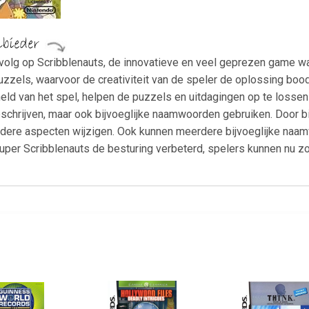
rvolg op Scribblenauts, de innovatieve en veel geprezen game 
zels, waarvoor de creativiteit van de speler de oplossing boo
ld van het spel, helpen de puzzels en uitdagingen op te lossen o
hrijven, maar ook bijvoeglijke naamwoorden gebruiken. Door bi
andere aspecten wijzigen. Ook kunnen meerdere bijvoeglijke na
Super Scribblenauts de besturing verbeterd, spelers kunnen nu 