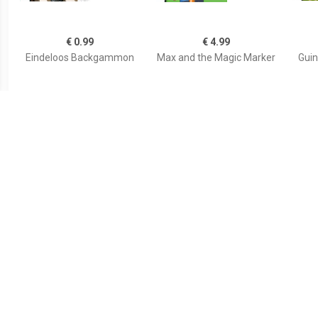
€ 0.99
€ 4.99
Eindeloos Backgammon
Max and the Magic Marker
Guin
€ 9.99
€ 2.99
Magic Encyclopedia 2
Boogie
Make 
Moon Light