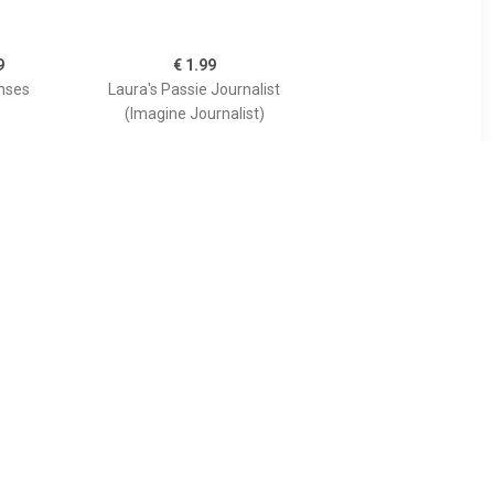
9
€ 1.99
nses
Laura's Passie Journalist
(Imagine Journalist)
9
€ 4.99
atters
New International Track
and Field