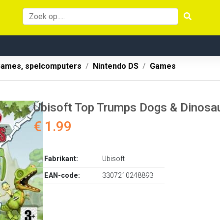
ames, spelcomputers
Nintendo DS
Games
Ubisoft Top Trumps Dogs & Dinosa
€ 1.99
Fabrikant:
Ubisoft
EAN-code:
3307210248893