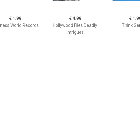
€ 1.99
€ 4.99
€ 1.9
ness World Records
Hollywood Files Deadly
Think Se
Intrigues
€ 6.99
€ 2.99
€ 0.9
10 (De Magische 10)
Trioncube
Nutrition M