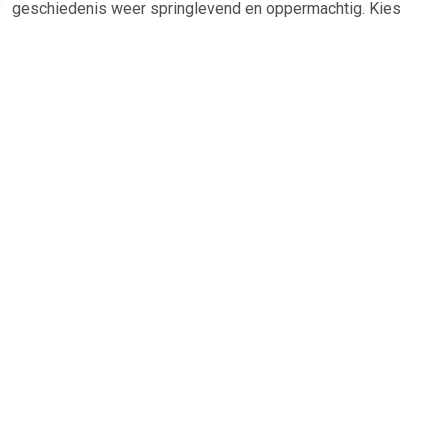
geschiedenis weer springlevend en oppermachtig. Kies
jouw favoriete dinosaurus uit maar liefst 26 verschillende
soorten en train hem tot de sterkste van de prehistorie.
Krijgen jouw vrienden ook knikkende knietjes als jouw dino
brult℃ Dan durf je vast de strijd met hun giganten aan voor
een monstergevecht op leven & dood!
TERUG
Algemeen
Koopadvies, FAQ over?
Privacy Policy
Cookies