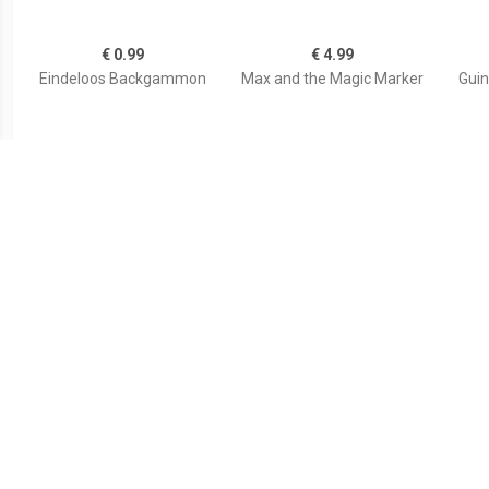
€ 0.99
€ 4.99
Eindeloos Backgammon
Max and the Magic Marker
Guin
€ 9.99
€ 2.99
Magic Encyclopedia 2
Boogie
Make 
Moon Light