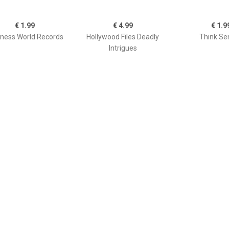
€ 1.99
€ 4.99
€ 1.9
ness World Records
Hollywood Files Deadly
Think Se
Intrigues
€ 6.99
€ 2.99
€ 0.9
10 (De Magische 10)
Trioncube
Nutrition M