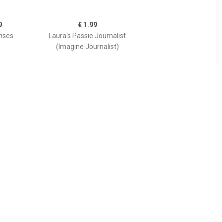
9
€ 1.99
nses
Laura's Passie Journalist
(Imagine Journalist)
9
€ 4.99
atters
New International Track
and Field