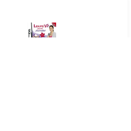
9
€ 1.99
nses
Laura's Passie Journalist
(Imagine Journalist)