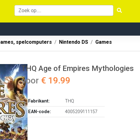
ames, spelcomputers
Nintendo DS
Games
THQ Age of Empires Mythologies
voor
€ 19.99
Fabrikant:
THQ
EAN-code:
4005209111157