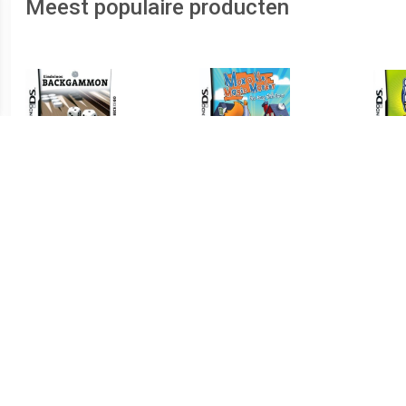
Meest populaire producten
€ 0.99
€ 4.99
Eindeloos Backgammon
Max and the Magic Marker
Guin