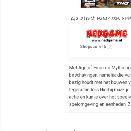
Shopscore | 5
(7)
Met Age of Empires Mythologie
beschavingen, namelijk die van
bezig houdt met het bouwen va
tegenstanders.Hierbij maak je
actie en kun je over het spee
spelomgeving en eenheden. Zo 