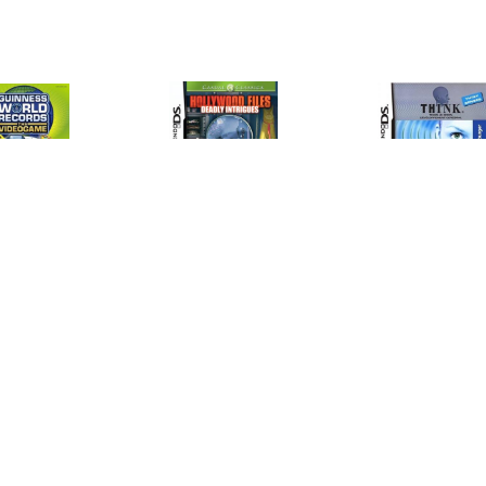
€ 1.99
€ 4.99
€ 1.9
ness World Records
Hollywood Files Deadly
Think Se
Intrigues