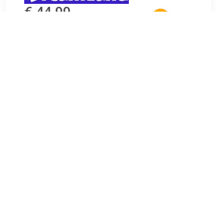
€ 44.99
Verzenden: € 0.00
Voorradig.
Zet je schrap voor de welkome terugkeer van een klassieker
zoals je die nog nooit beleefd hebt! Super Mario 64 DS
toont op weergaloze wijze wat de Nintendo DS in huis heeft,
dankzij de touchscreen besturing, gameplay op twee
schermen en strakke 3D graphics!
Speel het complete Nintendo 64 avontuur, maar deze keer
met nieuwe personages, levels, spelstanden en uitdagingen.
Of speel met drie vrienden in de draadloze Versus Mode.
Ook nieuw zijn de fantastische mini-games die je met de
stylus bestuurt - die moet je gespeeld hebben!