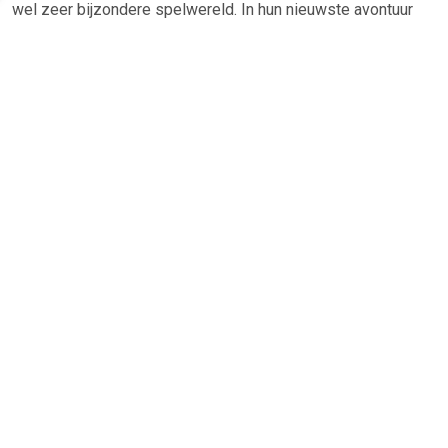
wel zeer bijzondere spelwereld. In hun nieuwste avontuur
reizen de twee broers namelijk door het lichaam van hun
aartsvijand Bowser. Aan het begin van het spel worden Mario
en Luigi in verkleinde vorm door Bowser opgeslokt, waarna
een avontuurlijke reis door zijn verschillende lichaamsdelen
begint!
TERUG
Algemeen
Koopadvies, FAQ over?
Privacy Policy
Cookies