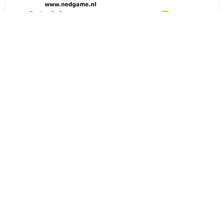
€ 1.99
Verzenden: € 3.99
1 dag
Veronica Poker maakt jou een professioneel pokeraar. Het
spel is geschikt voor zowel de gevorderde pokeraar als de
beginner. Overbluf je tegenstander. Speel met maximaal
zeven andere tegenstanders.
- 60 praktijkgerichte lessen
- Toernooien en games zijn volledig aanpasbaar
- Hou je persoonlijke score en ontwikkeling bij
- Volledig Nederlandstalig