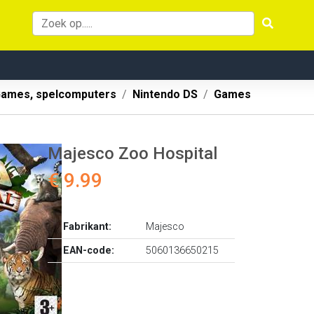
ames, spelcomputers
Nintendo DS
Games
Majesco Zoo Hospital
€ 9.99
Fabrikant:
Majesco
EAN-code:
5060136650215