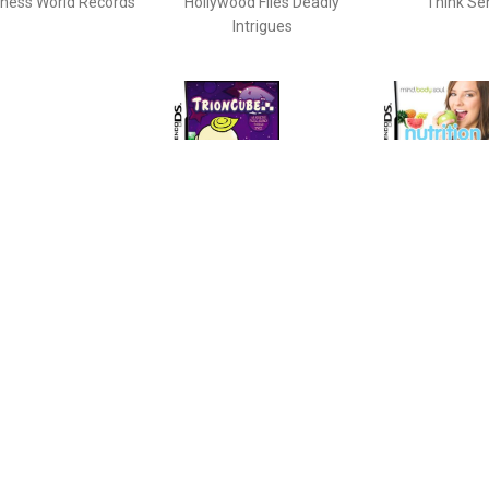
ness World Records
Hollywood Files Deadly
Think Se
Intrigues
€ 6.99
€ 2.99
€ 0.9
10 (De Magische 10)
Trioncube
Nutrition M