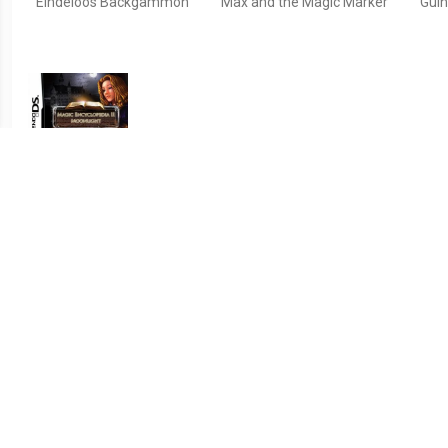
Eindeloos Backgammon
Max and the Magic Marker
Guin
€ 9.99
€ 2.99
Magic Encyclopedia 2
Boogie
Make 
Moon Light