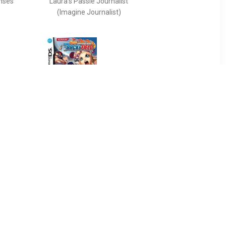
nses
Laura's Passie Journalist
(Imagine Journalist)
9
€ 4.99
atters
New International Track
and Field