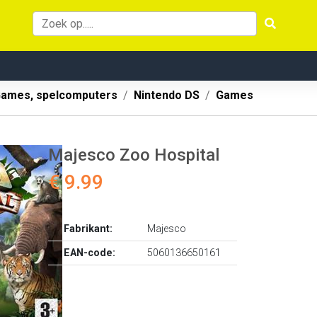
ames, spelcomputers
Nintendo DS
Games
Majesco Zoo Hospital
€ 9.99
Fabrikant:
Majesco
EAN-code:
5060136650161