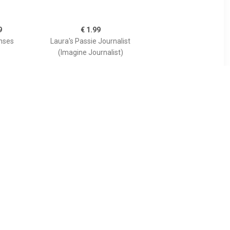
9
€ 1.99
nses
Laura's Passie Journalist
(Imagine Journalist)
9
€ 4.99
atters
New International Track
and Field