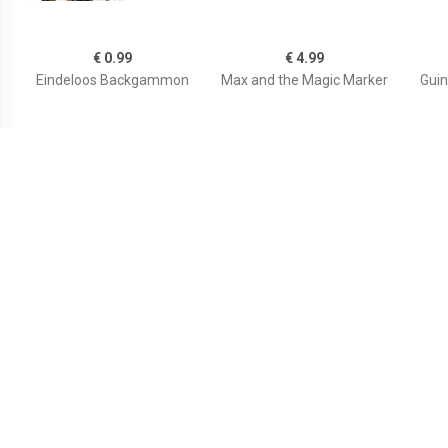
€ 0.99
€ 4.99
Eindeloos Backgammon
Max and the Magic Marker
Guin
€ 9.99
€ 2.99
Magic Encyclopedia 2
Boogie
Make 
Moon Light