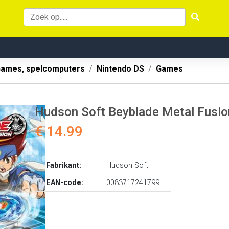
ames, spelcomputers
Nintendo DS
Games
Hudson Soft Beyblade Metal Fusio
€ 14.99
Fabrikant:
Hudson Soft
EAN-code:
0083717241799