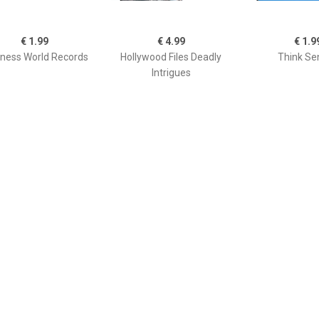
€ 1.99
€ 4.99
€ 1.9
ness World Records
Hollywood Files Deadly
Think Se
Intrigues
€ 6.99
€ 2.99
€ 0.9
10 (De Magische 10)
Trioncube
Nutrition M