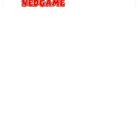
€ 6.99
Verzenden: € 3.99
1 dag
De spanning begint in de stad en komt tot een ontknoping in
de canyons. Need for Speed Carbon Own the City neemt je
op in de gevaarlijkste vorm van straatraces. Samen met je
team race je in een complete oorlog om de stad te
veroveren. Je zet alles op het spel om de wijken van je
tegenstanders een voor en over te nemen.
TERUG