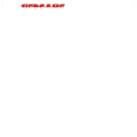
€ 14.99
Verzenden: € 3.99
1 dag
€ 14.99
Verzenden: € 3.99
1 dag
Harry Potter maakt zijn opwachting op de Nintendo DS, als
deelnemer in het uitdagende Toverschool Toernooi!