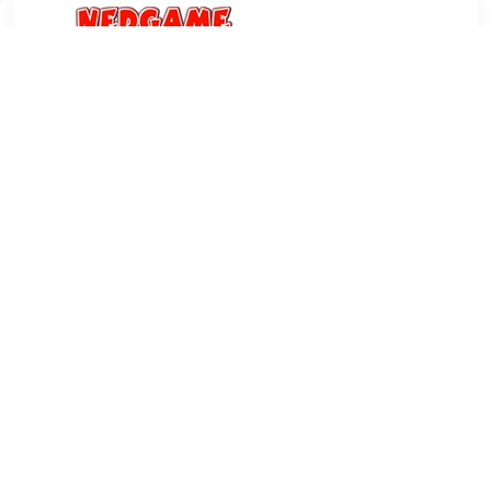
€ 2.99
Verzenden: € 3.99
1 dag
Speel het laatste Jewel Link Adventure! Boven op een
besneeuwde berg sta je er helemaal alleen voor en moet je
alle gevaren zelf trotseren. Speel nieuwe gereedschappen
en vaardigheden vrij door een weg te vinden tussen allerlei
verschillende puzzels en mysteries.
TERUG