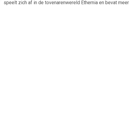
speelt zich af in de tovenarenwereld Ethernia en bevat meer
dan 50 monsters om mee te vechten. In 150 individuele
missies kun je spreuken leren en magische voorwerpen
vinden waarmee je je held sterker kunt maken.Door steden
aan te vallen kun je je rijk uitbreiden en krachtiger worden. Je
steden kun je uitbreiden door gebouwen te bouwen met
speciale krachten. De monsters die je vangt kun je gebruiken
om op te rijden. In een mini-game kun je je monsters trainen
om ze sterker te maken.
TERUG
Algemeen