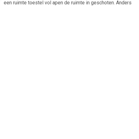
een ruimte toestel vol apen de ruimte in geschoten. Anders
dan in het echt gaan ze opzoek naar buitenaards leven.
HAM III, de circus aap, gaat voor het eerst mee op avontuur
maar beland net als de rest van de bemanning vlak na
aankomst in een wormgat. Diep, diep, in de uiterste puntjes
van ons heelal beleven de apen het grootste avontuur van
hun leven!
TERUG
Algemeen
Koopadvies, FAQ over?