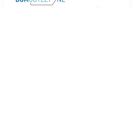
€ 8.99
Verzenden: € 4.49
1 day
Raza is een jonge, tweede generatie, Pakistaanse man uit
Oost-Londen. Hij wordt gedwongen door Gabe, een agent
voor terrorismebestrijding, om undercover te gaan en hem te
informeren. Gabe, die een verleden heeft dat hij niet wil
blootleggen, wordt vergezeld door Holly, zijn nieuwe en
ambitieuze partner wiens eindeloze nieuwsgierigheid hem
bedreigt. Naarmate het centrale contraterrorismeonderzoek
zich uitbreidt, worden de belangen voor alle drie steeds
hoger. In een wereld waarin steeds meer lijnen worden
getrokken en kanten worden genomen, is het lastig om te
bepalen wat te doen wanneer een geliefde, vriend of buur
aan de verkeerde kant van de streep valt.