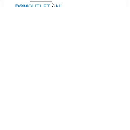
€ 7.99
Verzenden: € 4.49
1 day
In het derde seizoen van House of Cards probeert President
Underwood zijn nalatenschap te waarborgen. Claire wil meer
zijn dan de first lady. Hun grootste vijand is hun onderlinge
strijd. In deze met een EmmyÂ® bekroonde, spannende en
originele serie speelt Golden GlobeÂ® winnaar Kevin
Spacey de genadeloze en sluwe Francis Underwood, die
zich door niets laat tegenhouden om de macht in Washington
D.C. te grijpen. Zijn geheime wapen: zijn beeldschone,
ambitieuze en even sluwe vrouw, Claire (Golden GlobeÂ®
winnaar Robin Wright).