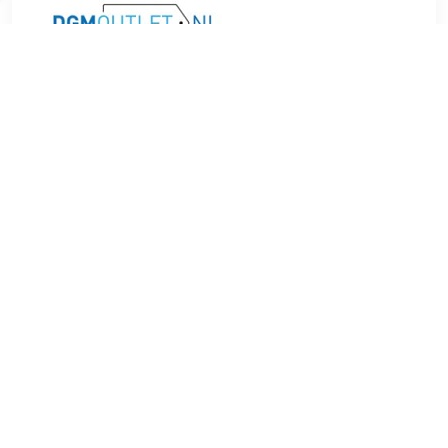
€ 12.99
Verzenden: € 4.49
1 day
Je bent van harte uitgenodigd om met de groep mee te doen
aan de feestelijke voorbereidingen voor het huwelijk van
Monica en Chandler in deze boxset van 4 DVD's met het
complete zevende seizoen. Met de EXTRA'S in deze
collectie gaan de voetjes van de vloer!
TERUG