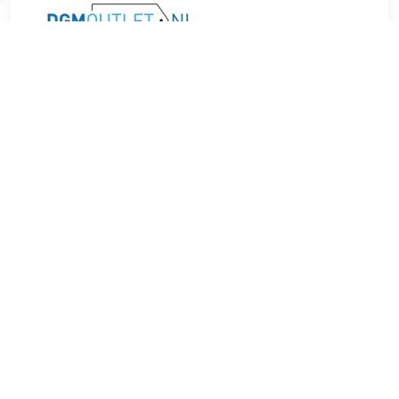
€ 7.99
Verzenden: € 4.49
1 day
Jorge is de gelukkigste man ter wereld. Hij heeft Isabelle,
de liefde van zijn leven, ontmoet. Nog geen vier dagen
geleden zaten ze al samen in Jorge's wagen, hij aan het
stuur en zij in de kofferbak, geparfumeerd met de
aangename geur van chloroform. Dat ze nooit verder is
geraakt dan de kelder die dient als bruidssuite, is omdat ze
vastgebonden zit op een stoel. Jorge snapt het concept van
liefde niet en beseft niet dat hij een monster aan het creëren
is dat belust is op wraak.