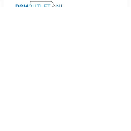
€ 6.99
Verzenden: € 4.49
1 day
Radeloos is de derde succesvolle film naar een boek van
Carry Slee waarin Paco met een schuldgevoel kampt over
het verlies van zijn vader. Als Paco plotseling zijn vader
verliest, staat zijn leven op zijn kop. Vooral omdat hij denkt
dat het zijn schuld is. Paco klust niet meer aan zijn bus en
zijn vriendin Floor laat hem keihard zitten. Zijn schuldgevoel
wordt alleen maar groter, hierdoor raakt hij net zo in de
problemen als zijn klasgenote Yara. Yara wil het liefst naar
de kunstacademie, maar haar moeder pusht haar om model
te worden. Yara voelt zich dik tussen de broodmagere
modellen en doet er alles aan om dunner te worden en haar