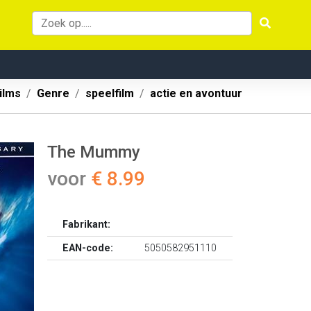
ilms
Genre
speelfilm
actie en avontuur
The Mummy
voor
€ 8.99
Fabrikant:
EAN-code:
5050582951110