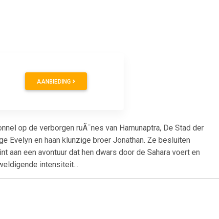
AANBIEDING
Connel op de verborgen ruÃ¯nes van Hamunaptra, De Stad der
oge Evelyn en haan klunzige broer Jonathan. Ze besluiten
int aan een avontuur dat hen dwars door de Sahara voert en
ldigende intensiteit...