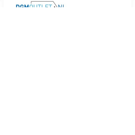
€ 5.00
Verzenden: € 4.49
1 day
Een moordenaar wordt ingehuurd om af te rekenen met de
mannen die verantwoordelijk zijn voor de ontvoering van de
zoon van een gangster. Met iedere moord komt hij dichterbij
de naam van de laatste ontvoerderâ€¦ zijn eigen naam! Het
resultaat is een vermakelijke, gewelddadige en komische
legpuzzel.
TERUG