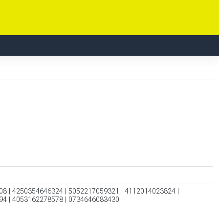
8 | 4250354646324 | 5052217059321 | 4112014023824 |
94 | 4053162278578 | 0734646083430