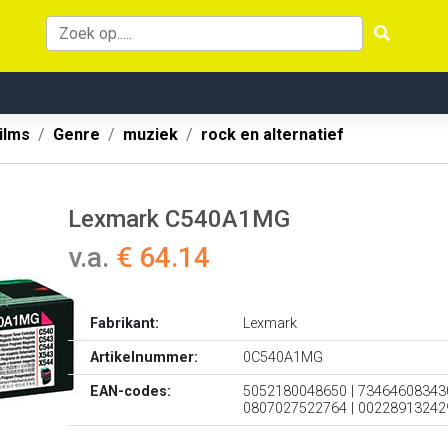
ilms
Genre
muziek
rock en alternatief
Lexmark C540A1MG
v.a.
€ 64.14
Fabrikant:
Lexmark
Artikelnummer:
0C540A1MG
EAN-codes:
5052180048650 | 734646083430
0807027522764 | 00228913242