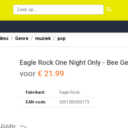
ilms
Genre
muziek
pop
Eagle Rock One Night Only - Bee G
voor
€ 21.99
Fabrikant:
Eagle Rock
EAN-code:
5051300300173