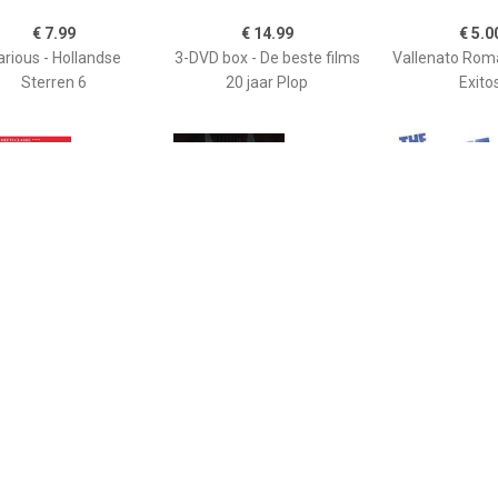
€ 7.99
€ 14.99
€ 5.0
arious - Hollandse
3-DVD box - De beste films
Vallenato Roma
Sterren 6
20 jaar Plop
Exito
€ 9.99
€ 13.99
€ 19.
s Orchestra - Live In
Wesly Bronkhorst - 15
Everyone Sta
Kerkrade
Jaar Live In Koninklijk
Police Inside O
Concertg