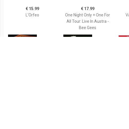
€ 15.99
€ 17.99
L'Orfeo
One Night Only + One For
V
All Tour: Live In Austra -
Bee Gees
€ 6.99
€ 19.99
Nick & Simon Live In Carre
Abba 16 Hits - Abba
Guido