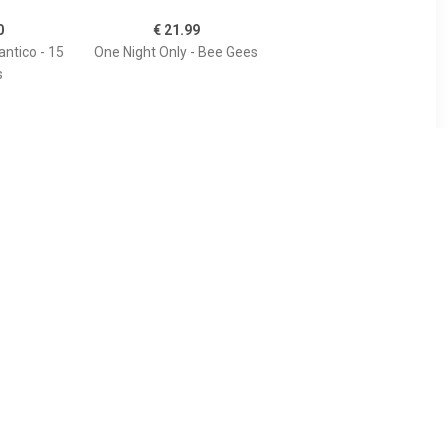
0
€ 21.99
ntico - 15
One Night Only - Bee Gees
s
99
€ 18.99
res - The
DVD Box: seizoen 4
ut - Police