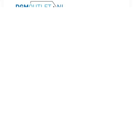
€ 19.99
Verzenden: € 4.49
1 day
In 'Het wonder van een nieuw leven' brengt 's werelds
beroemdste medisch fotogaaf en documentaire maker
Lennart Nilsson het ontstaan van een nieuw leven met uniek
foto- en filmmateriaal in beeld. Het vergt ontelbare stappen
voordat een paar cellen zich ontwikkelen tot een kind dat
geboren kan worden. Nilsson weet dit normaal gesproken
onzichtbare proces tot een kleurrijk en fantastisch
schouwspel te maken, waarin het wonder en de complexiteit
van de natuur centraal staan. 'Het wonder van een nieuw
leven' werpt een nieuw licht op het menselijk instinct van
voortplanting, de bevruchting van de eicel en de ontwikkeling