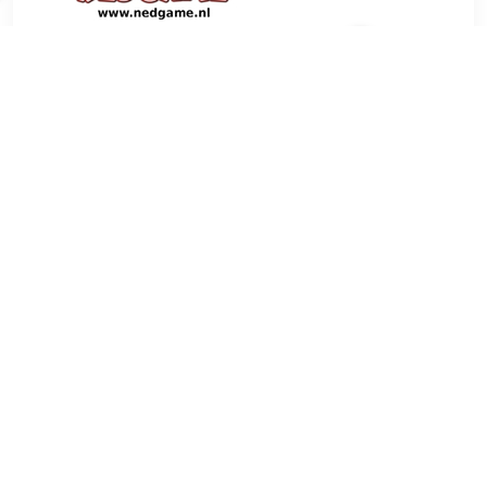
€ 9.99
Verzenden: € 3.99
1 dag
De jonge Starfleet bemanning staat op het punt de meest
geavanceerde ruimteschip ooit te lanceren: de U.S.S.
Enterprise. Tijdens hun verbluffende ruimtereis vol
ontdekkingen en avonturen, ontmoeten zij de kwaadaardige
Nero, wiens missie de hele mensheid bedreigt.
TERUG