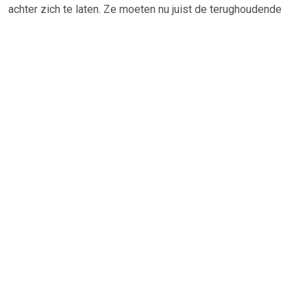
achter zich te laten. Ze moeten nu juist de terughoudende
helden worden, wanneer twee van hun gijzelaars
psychotische moordenaars blijken te zijn, die niet zullen
stoppen met moorden totdat iedereen in de bank afgeslacht
is.
De politie omsingelt het gebouw, terwijl de moordenaars
systematisch beginnen met het afslachten van de gijzelaars,
de mensen in de bank. De overvallers zitten gevangen in een
dodelijk kat en muis spel en moeten zich gaan bewijzen?
TERUG
Algemeen