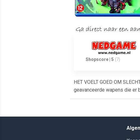
Shopscore | 5
(7)
HET VOELT GOED OM SLECHT TE
geavanceerde wapens die er be
Alge